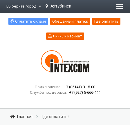
Ахтубинск
Выберите город
Откр
меню
Оплатить онлайн
Обещанный платеж
Где оплатить
Личный кабинет
Подключение:
+7 (85141) 3-15-00
Служба поддержки:
+7 (927) 5-666-444
Главная
Где оплатить?